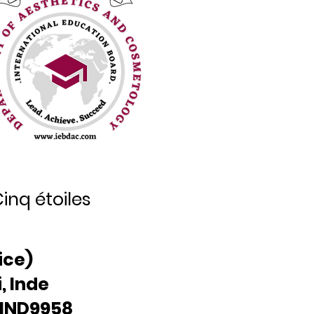
inq étoiles
ice)
, Inde
: IND9958