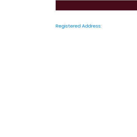
Registered Address:
International Education Board Ltd.
128 City Road, London,
London, EC1V 2NX
United Kingdom
Telephone:
+44 7451 277 860
Email: admin@ieboard.org
International Wha