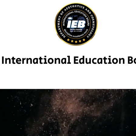
International Education B
Maison
New Page
New Page