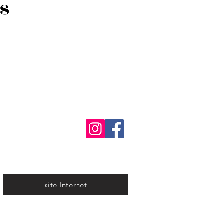
s
site Internet