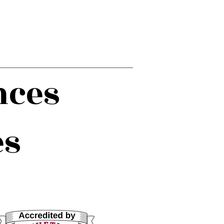
nces
es