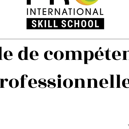
le de compéte
rofessionnell