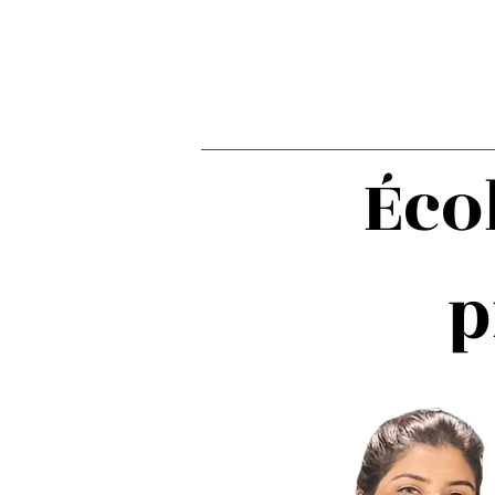
Éco
p