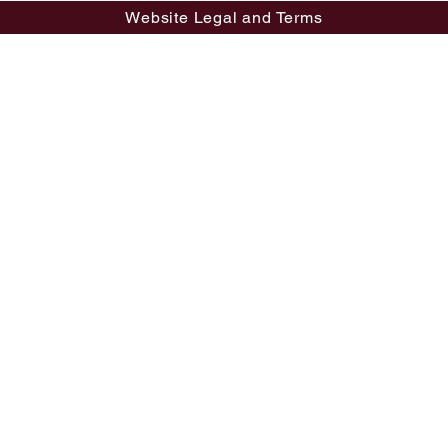
Website Legal and Terms
tsapp Number: +66 908 907 234