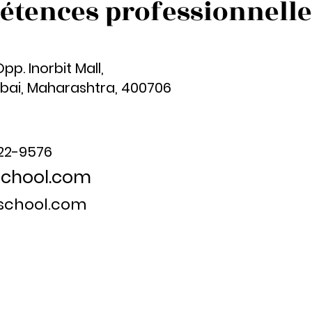
étences professionnelle
p. Inorbit Mall,
mbai, Maharashtra, 400706
222-9576
school.com
lschool.com