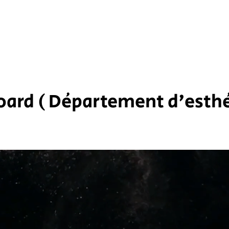
oard (
Département d'esthé
New Page
New Page
New Page
New Pag