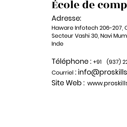
École de comp
Adresse:
Haware Infotech 206-207, Op
Secteur Vashi 30, Navi Mu
Inde
Téléphone :
+91
(937) 
:
info@proskill
Courriel
Site Web :
www.proskil