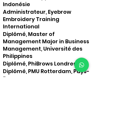
Indonésie
Administrateur, Eyebrow
Embroidery Training
International
Diplômé, Master of
Management Major in Business
Management, Université des
Philippines
Diplômé, PhiBrows Londres
Diplômé, PMU Rotterdam, Pays-
Bas
Diplômé, Princess Brows
Academy, Hongkong
Diplômée, Dermopigmentation
des Philippines
PMU Best in Technical Strokes,
Dermopigmentaion des
Philippines, 2018