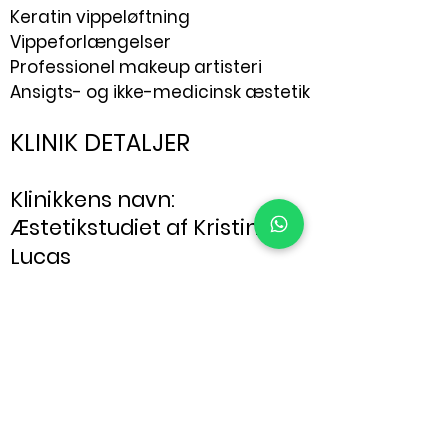
Keratin vippeløftning
Vippeforlængelser
Professionel makeup artisteri
Ansigts- og ikke-medicinsk æstetik
KLINIK DETALJER
Klinikkens navn:
Æstetikstudiet af Kristine
Lucas
(Registreret
virksomhedsnavn: Kristine-
LL Beauty Hub)
Adresse:
Æstetikstudiet af Kristine Lucas
Ground flr.,
Salme 23 Commercial