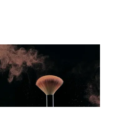
International Education Board (
Afdeling for Æstetik og
Kosmetologi)