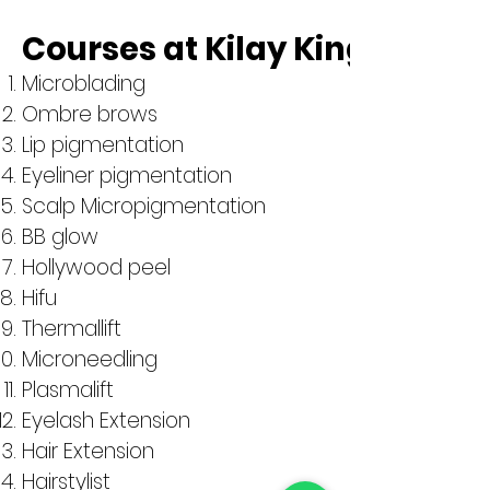
Courses at Kilay King Acad
Microblading
Ombre brows
Lip pigmentation
Eyeliner pigmentation
Scalp Micropigmentation
BB glow
Hollywood peel
Hifu
Thermallift
Microneedling
Plasmalift
Eyelash Extension
Hair Extension
Hairstylist