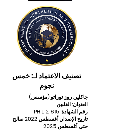
تصنيف الاعتماد لـ: خمس
نجوم
جاكلين روز توراتو (مؤسس)
العنوان: الفلبين
رقم الشهادة: PHIL121815
تاريخ الإصدار: أغسطس 2022 صالح
حتى أغسطس 2025