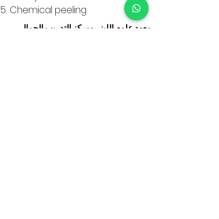
Chemical peeling
معهد علوم الليزر ومركز التدريب الجمالي
تبوك:
24 Kambal Road Guitnang Bayan
II ،
سان ماتيو ، ريزال ، 1850 الفلبين
الهاتف:
+
63 (919) 097-5270
البريد الإلكتروني:
bellachicamm@gmail.com
Visit Website