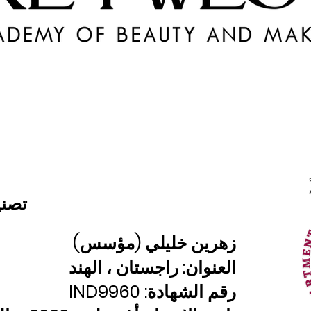
تصني
زهرين خليلي (مؤسس)
العنوان: راجستان ، الهند
رقم الشهادة: IND9960