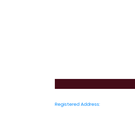
Registered Address:
International Education Board Ltd.
128 City Road, London,
London, EC1V 2NX