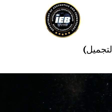
لتجميل)
N
New Page
New Page
مسكن