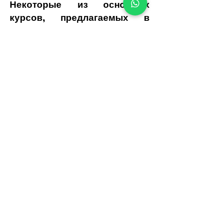
Некоторые из основных
курсов, предлагаемых в
Академии:
Услуги ГВПД
Услуги по уходу за лицом
IV инфузия
Институт лазерной науки и
эстетический учебный центр
Адрес:
24 Камбал Роуд Гуитнанг Баян II,
Сан-Матео, Ризал, 1850 г.,
Филиппины.
Телефон:
+63 (919) 097-5270
Электронная почта: