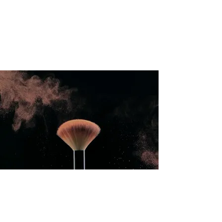
Совет по международному
образованию (
кафедра эстетики и
косметологии)