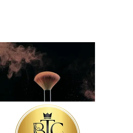
Совет по международному
образованию (
кафедра эстетики и
косметологии)