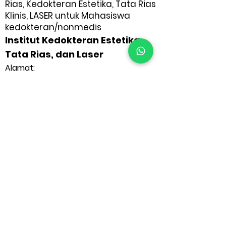
Rias, Kedokteran Estetika, Tata Rias
Klinis, LASER untuk Mahasiswa
kedokteran/nonmedis
Institut Kedokteran Estetika,
Tata Rias, dan Laser
Alamat:
IAMLC C/O Arth Kulit dan Kebugaran, 4C,
Madhuban,
Dekat Lok Kala Mandal, Udaipur, Rajasthan,
313001
Telepon:
+91 (992) 909-3266
Email:
drarvinder971@gmail.com
Situs web: www.
drarvindersingh.com
Visit Website