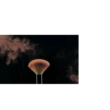
International Education Board (
Afdeling for Æstetik og
Kosmetologi)